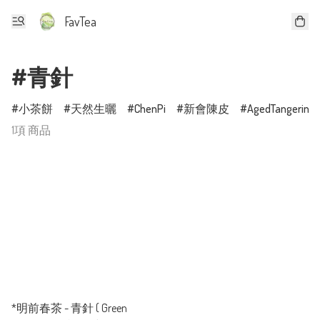
FavTea
#青針
小茶餅
天然生曬
ChenPi
新會陳皮
AgedTangerineP
1項 商品
*明前春茶 - 青針 ( Green