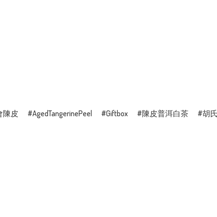
會陳皮
AgedTangerinePeel
Giftbox
陳皮普洱白茶
胡