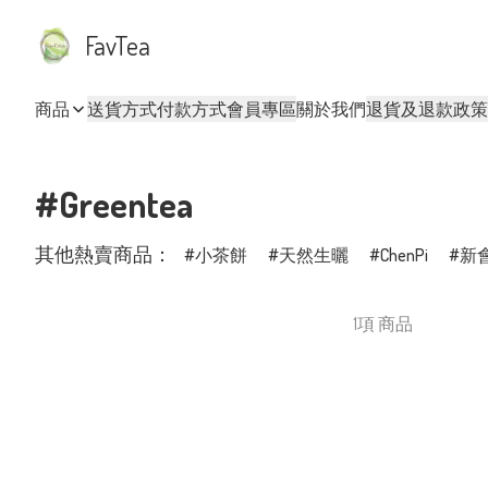
FavTea
商品
送貨方式
付款方式
會員專區
關於我們
退貨及退款政策
#Greentea
其他熱賣商品：
小茶餅
天然生曬
ChenPi
新
1項 商品