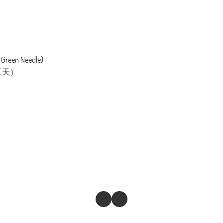
een Needle)
五天）