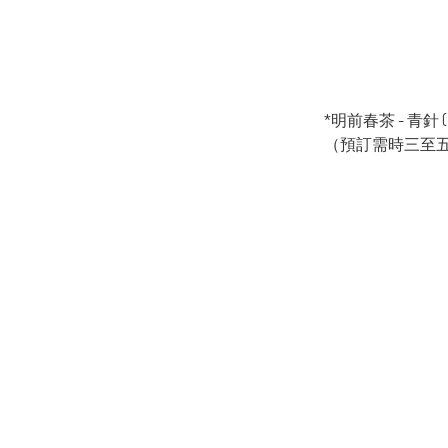
*明前春茶 - 青針 ( Gr
（預訂需時三至