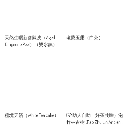
life.

Why FavTea?

• Direct Sourcing & Professional Standards

With our own factory in Yunnan and an extensive network 
天然生曬新會陳皮（Aged
瓊漿玉露（白茶）
of local farmers, we secure premium Pu-erh resources at 
Tangerine Peel）（雙水鎮）
the source. Every batch is meticulously evaluated by 
Certified Tea Tasters to ensure professional quality and 
competitive pricing.

• Xinhui Expertise & Integrated Production

Partnering with trusted orchards in Xinhui, we manage the 
entire process—from harvesting and peeling to sun-drying. 
Our experience ensures that every piece of Chenpi is 
authentic, traceable, and crafted with care.

秘境天籟（White Tea cake）
(💛助人自助，好茶共嚐）泡
竹林古樹 (Pao Zhu Lin Ancient
• Natural & Pesticide-Free
