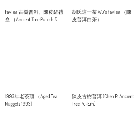
開皮到生曬全程一條龍處理。工藝認真，確保陳皮來
FavTea 古樹普洱。陳皮絲禮
胡氏這一茶 Wu’s FavTea （陳
源可靠，品質穩定。

盒 （Ancient Tree Pu-erh &
皮普洱白茶）
Tangerine Peel gift set)
• 天然純粹，健康保證

我們的產品堅持不使用農藥，不添加人工修飾。我們
只專注呈現茶葉與陳皮最天然、最純粹的原本風味。

以茶會友，以皮會友。

FavTea 不做誇張宣傳，只與懂得品質的朋友分享這份
歲月的誠意。

🍵 FavTea: Pure Origin, Honest Taste

1993年老茶頭 （Aged Tea
陳皮古樹普洱 (Chen Pi Ancient
Nuggets 1993)
Tree Pu-Erh)
About Us

FavTea stands for "Your Favorite Tea."

Our mission is to bring you the most authentic flavors from 
nature, making our products your all-time favorite in daily 