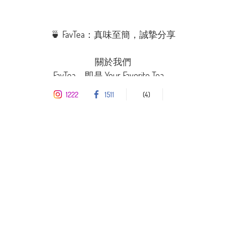
🍵 FavTea：真味至簡，誠摯分享

關於我們

FavTea，即是 Your Favorite Tea。

我們致力於尋找最純粹的天然味道，希望 FavTea 的產
1222
1511
(4)
品能成為你生活中最喜愛、最可靠的選擇。

我們的優勢

• 雲南資源，專業把關

我們在雲南設有自家茶廠，擁有深厚的茶農網絡，資
源豐富且具價格優勢。每一批茶葉均由資深評茶師嚴
格鑑定，確保從源頭到成品皆達專業水準。

• 新會陳皮，一條龍監控

與新會優質柑園深度合作，憑藉豐富經驗，由採果、