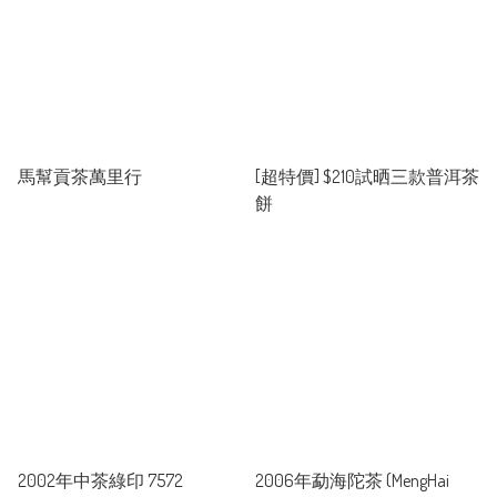
馬幫貢茶萬里行
[超特價] $210試晒三款普洱茶
餅
2002年中茶綠印 7572
2006年勐海陀茶 (MengHai