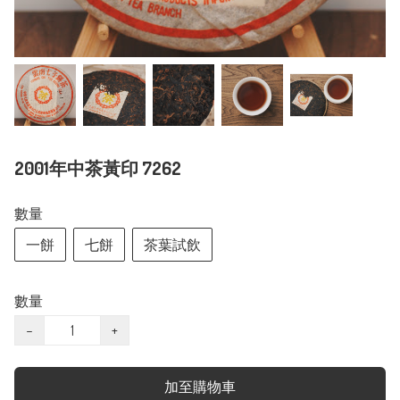
2001年中茶黃印 7262
數量
一餅
七餅
茶葉試飲
數量
−
+
加至購物車