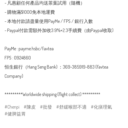
- 凡惠顧任何產品均送茶葉試用（隨機）

- 購物滿$1000免本地運費

- 本地付款請盡量使用PayMe / FPS / 銀行入數

- Paypal付款需額外加收3.9%+2.3手續費（由Paypal收取)

PayMe : payme.hsbc/favtea

FPS : 0924860

恒生銀行（Hang Seng Bank) ：369-385919-883 (Favtea 
Company)

Chenpi
陳皮
批發
舒緩喉部不適
化痰理氣
健脾益胃