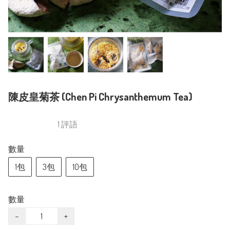
陳皮皇菊茶 (Chen Pi Chrysanthemum Tea)
1 評語
數量
1包
3包
10包
數量
−
+