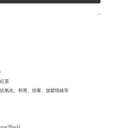
−


紅茶

抗氧化、和胃、排毒、放鬆情緒等

ong (Black)
