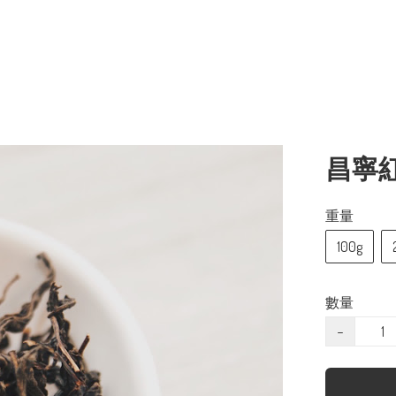
昌寧紅 (
重量
100g
數量
−