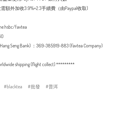
l付款需額外加收3.9%+2.3手續費（由Paypal收取)

e.hsbc/favtea

0

Seng Bank) ：369-385919-883 (Favtea Company)

dwide shipping (flight collect) *********

blacktea
批發
普洱