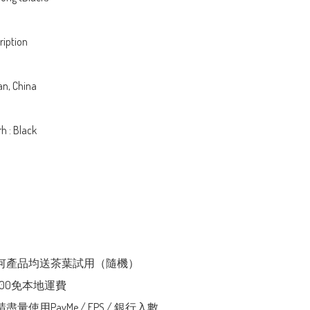
iption 

an, China

h : Black

任何產品均送茶葉試用（隨機）

000免本地運費

盡量使用PayMe / FPS / 銀行入數
