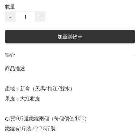
數量
−
+
加至購物車
簡介
−
商品描述

產地：新會（天馬/梅江/雙水）

果皮：大紅柑皮

🍊買10斤送鐵罐兩個（每個價值 $100）

鐵罐有1斤裝 / 2-2.5斤裝
