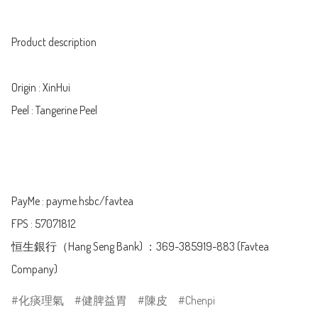
Product description 

Origin : XinHui

Peel : Tangerine Peel

PayMe : payme.hsbc/favtea

FPS : 57071812

恒生銀行（Hang Seng Bank) ：369-385919-883 (Favtea 
Company)
化痰理氣
健脾益胃
陳皮
Chenpi